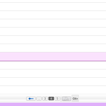
..
3
4
5