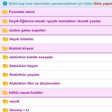
Mobil wap chat sitemizden yararlanabilmek için lütfen
Giriş yapın
Forumlar menü
Geyik-Eğlence-mizah »geyik muhabbet »komik yazılar
sizden gelen espiriler
Haydi Gülelim
Atatürk köşesi
atatürkün katıldı savaşlar
Atatürkün hayatı
Atatürkün yaşamı
Atatürkün fikri ve düşünceleri
kültür sanat-hobiler
müzik
Sinema = tv